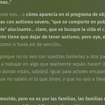
mas.."
ome eso.... o
cómo aparecía en el programa de obj
as con autismo severo, "que se comporte en pu
" alucinante... claro, que se busque la vida el c
nte tiene que dejar de tener autismo, pero oye, 
como si fuera así de sencillo...
orque no os vais con vuestras tonterías a otra par
s a trabajar en algo que realmente sepáis hacer? 
o donde estáis, sobráis). Igual para actores encajá
ue no sabéis ni lo que dicen, y que no vais a lleva
movido, pero no es por las familias, las familia