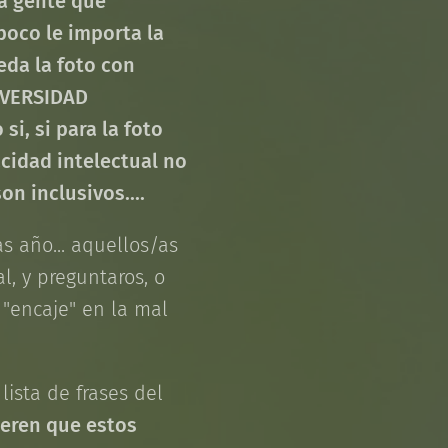
la gente que
poco le importa la
eda la foto con
DIVERSIDAD
i, si para la foto
cidad intelectual no
on inclusivos....
s año... aquellos/as
, y preguntaros, o
 "encaje" en la mal
lista de frases del
ieren que estos