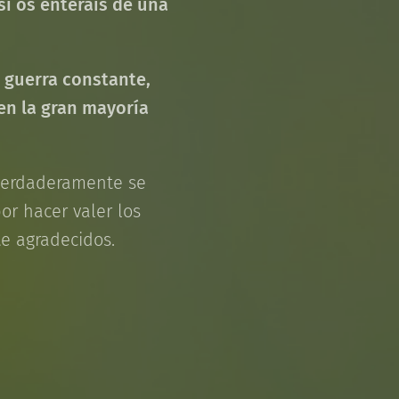
si os enteráis de una
 guerra constante,
 en la gran mayoría
 verdaderamente se
or hacer valer los
e agradecidos.