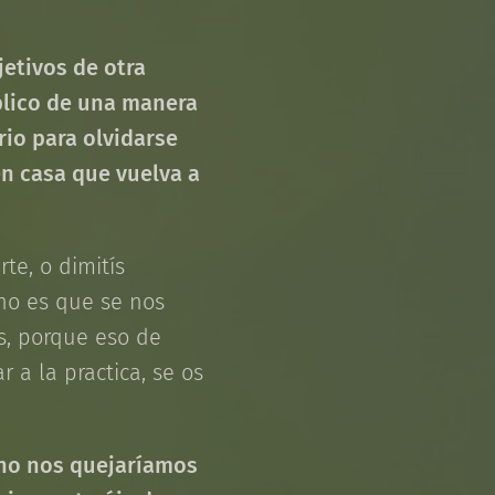
etivos de otra
blico de una manera
rio para olvidarse
en casa que vuelva a
te, o dimitís
(no es que se nos
is, porque eso de
r a la practica, se os
s no nos quejaríamos