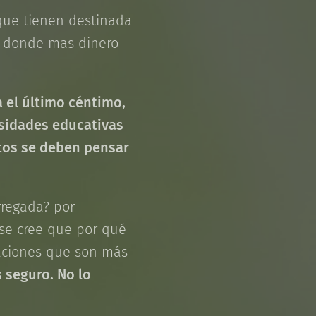
que tienen destinada
s donde mas dinero
 el último céntimo,
esidades educativas
stos se deben pensar
rregada? por
 se cree que por qué
tuaciones que son más
s seguro. No lo