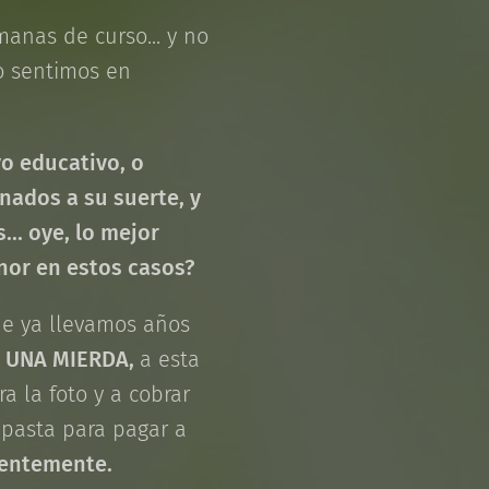
anas de curso... y no
lo sentimos en
yo educativo, o
nados a su suerte, y
.. oye, lo mejor
enor en estos casos?
ue ya llevamos años
A UNA MIERDA,
a esta
a la foto y a cobrar
 pasta para pagar a
dentemente.