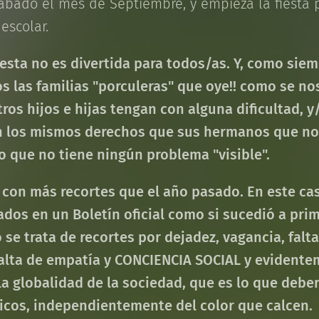
abado el mes de Septiembre, y empieza la fiesta p
 escolar.
iesta no es divertida para todos/as. Y, como sie
 las familias "porculeras" que oye!! como se nos
os hijos e hijas tengan con alguna dificultad, y
 los mismos derechos que sus hermanos que no l
o que no tiene ningún problema "visible".
con más recortes que el año pasado. En este ca
dos en un Boletín oficial como si sucedió a pri
 se trata de recortes por dejadez, vagancia, falt
 falta de empatía y CONCIENCIA SOCIAL y evidente
a globalidad de la sociedad, que es lo que debe
ticos, independientemente del color que calcen.