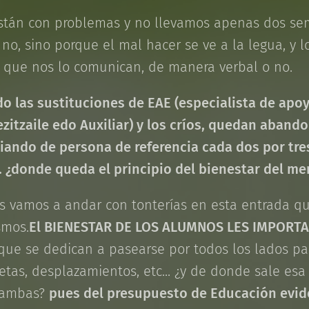
stán con problemas y no llevamos apenas dos sem
no, sino porque el mal hacer se ve a la legua, y 
as que nos lo comunican, de manera verbal o no.
o las sustituciones de EAE (especialista de apo
itzaile edo Auxiliar) y los críos, quedan abando
biando de persona de referencia cada dos por tres.
.. ¿donde queda el principio del bienestar del m
s vamos a andar con tonterías en esta entrada q
smos.
E
l BIENESTAR DE LOS ALUMNOS LES IMPORT
que se dedican a pasearse por todos los lados par
etas, desplazamientos, etc... ¿y de donde sale esa
gambas?
pues del presupuesto de Educación evi