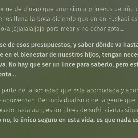
norme de dinero que anuncian a primeros de año 
e les llena la boca diciendo que en en Euskadi e
o/a jajjajajajjaja para mear y no echar gota....
e de esos presupuestos, y saber dónde va hasta
e en el bienestar de nuestros hijos, tengan nec
 va. No hay que ser un lince para saberlo, pero e
onta...
n parte de la sociedad que esta acomodada y abo
e aprovechan. Del individualismo de la gente que
ocado nada aun, están libres de sufrir ciertas si
 no, lo único seguro en esta vida, es que nada e