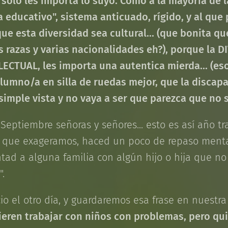
 solo les importa lo suyo. Como a la mayoría de 
 educativo", sistema anticuado, rígido, y al que 
que esta diversidad sea cultural... (que bonita qu
 razas y varias nacionalidades eh?), porque la 
CTUAL, les importa una autentica mierda... (eso s
umno/a en silla de ruedas mejor, que la discapa
simple vista y no vaya a ser que parezca que no s
ptiembre señoras y señores... esto es así año tra
 que exageramos, haced un poco de repaso mental
tad a alguna familia con algún hijo o hija que no
".
o el otro día, y guardaremos esa frase en nuestra 
eren trabajar con niños con problemas, pero qu